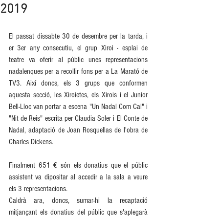
2019
El passat dissabte 30 de desembre per la tarda, i 
er 3er any consecutiu, el grup Xiroi - esplai de 
teatre va oferir al públic unes representacions 
nadalenques per a recollir fons per a La Marató de 
TV3. Així doncs, els 3 grups que conformen 
aquesta secció, les Xiroietes, els Xirois i el Junior 
Bell-Lloc van portar a escena "Un Nadal Com Cal" i 
"Nit de Reis" escrita per Claudia Soler i El Conte de 
Nadal, adaptació de Joan Rosquellas de l'obra de 
Charles Dickens.
Finalment 651 € són els donatius que el públic 
assistent va dipositar al accedir a la sala a veure 
els 3 representacions.
Caldrà ara, doncs, sumar-hi la recaptació 
mitjançant els donatius del públic que s'aplegarà 