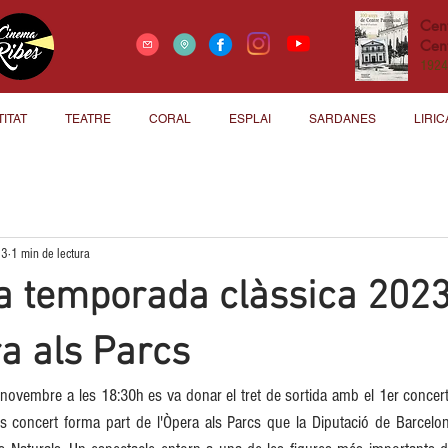
Cen
Cent
1924
TITAT
TEATRE
CORAL
ESPLAI
SARDANES
LIRIC
23
1 min de lectura
a temporada clàssica 202
a als Parcs
ovembre a les 18:30h es va donar el tret de sortida amb el 1er concert
 concert forma part de l'Òpera als Parcs que la Diputació de Barcelona