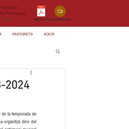
t anys de
re Parroquial
 - 2024
Separata
Documental
A
PASTORETS
SOCIS
3-2024
 de la temporada de 
 organitza dins del 