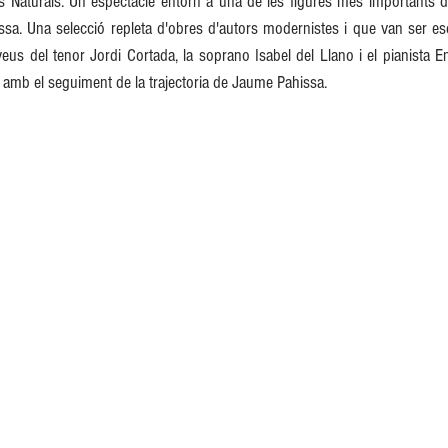
 Naturals. Un espectacle entorn a una de les figures més importants de
a. Una selecció repleta d'obres d'autors modernistes i que van ser esc
us del tenor Jordi Cortada, la soprano Isabel del Llano i el pianista En
s amb el seguiment de la trajectoria de Jaume Pahissa.