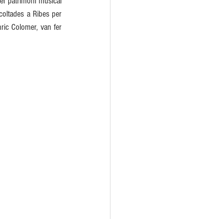
l patrimoni musical 
oltades a Ribes per 
ric Colomer, van fer 