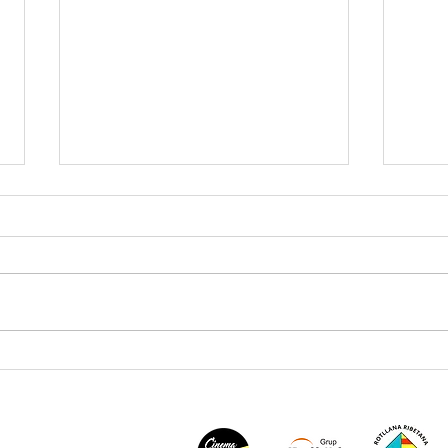
XXIX Campionat iguala els
Un gr
participants de 2025
benvi