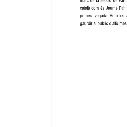
marc de la secció de Parcs
català com és Jaume Pahiss
primera vegada. Amb les ve
gaurdir al públic d'allò mé