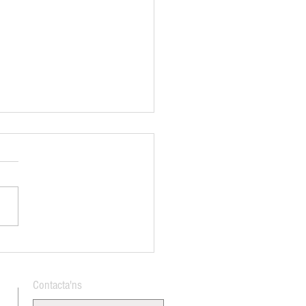
an Vespreig per donar la
nguda a l'estiu
Contacta'ns