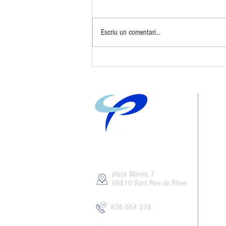
Escriu un comentari...
10 anys de Big Band Sitges
plaça Marcer, 7
08810 Sant Pere de Ribes
606 054 238