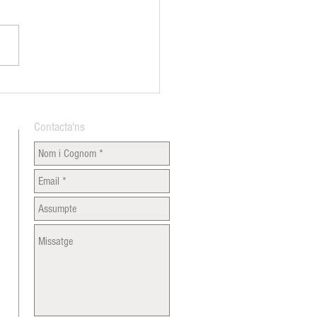
an Vespreig per donar la
nguda a l'estiu
Contacta'ns