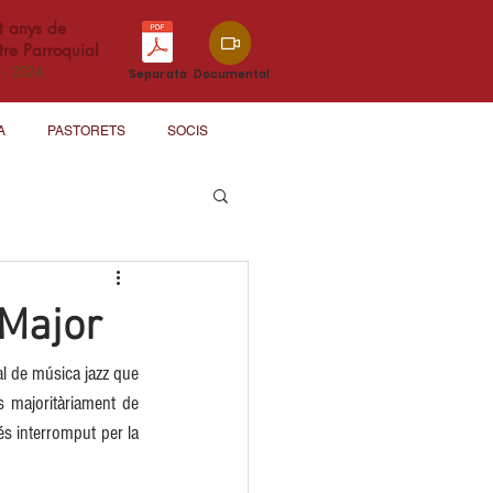
t anys de
re Parroquial
 - 2024
Separata
Documental
A
PASTORETS
SOCIS
 Major
al de música jazz que 
majoritàriament de 
 interromput per la 