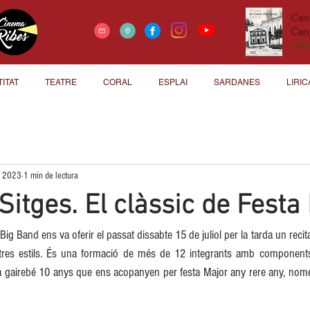
Cen
Cent
1924
TITAT
TEATRE
CORAL
ESPLAI
SARDANES
LIRIC
, 2023
1 min de lectura
Sitges. El clàssic de Festa
Big Band ens va oferir el passat dissabte 15 de juliol per la tarda un recit
tres estils. És una formació de més de 12 integrants amb components 
a gairebé 10 anys que ens acopanyen per festa Major any rere any, només