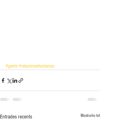
#gente
#relacioneshumanas
Mostra-ho tot
Entrades recents