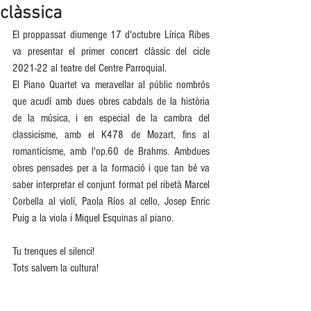
clàssica
El proppassat diumenge 17 d'octubre Lírica Ribes 
va presentar el primer concert clàssic del cicle 
2021-22 al teatre del Centre Parroquial. 
El Piano Quartet va meravellar al públic nombrós 
que acudí amb dues obres cabdals de la història 
de la música, i en especial de la cambra del 
classicisme, amb el K478 de Mozart, fins al 
romanticisme, amb l'op.60 de Brahms. Ambdues 
obres pensades per a la formació i que tan bé va 
saber interpretar el conjunt format pel ribetà Marcel 
Corbella al violí, Paola Ríos al cello, Josep Enric 
Puig a la viola i Miquel Esquinas al piano.
Tu trenques el silenci!
Tots salvem la cultura!