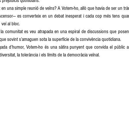
s prejudicis quotidians.
 en una simple reunió de veïns? A Votem-ho, allò que havia de ser un tràm
scensor— es converteix en un debat inesperat i cada cop més tens quan 
veí al bloc.
la comunitat es veu atrapada en una espiral de discussions que posen s
 que sovint s’amaguen sota la superfície de la convivència quotidiana.
gada d’humor, Votem-ho és una sàtira punyent que convida el públic a r
versitat, la tolerància i els límits de la democràcia veïnal.