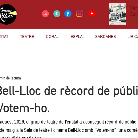
Cen
Cent
1924
TITAT
TEATRE
CORAL
ESPLAI
SARDANES
LIRIC
min de lectura
ell-Lloc de rècord de públi
Votem-ho.
uest 2026, el grup de teatre de l'entitat a aconseguit rècord de públic e
17 de maig a la Sala de teatre i cinema Bell-Lloc amb “Votem-ho”: una comèd