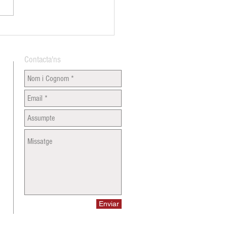
an Vespreig per donar la
nguda a l'estiu
Contacta'ns
Enviar