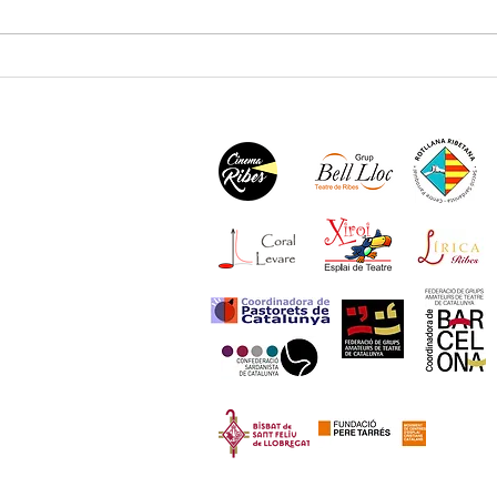
XXIX Campionat iguala els
Un gr
participants de 2025
benvi