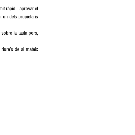
it ràpid —aprovar el 
un dels propietaris 
obre la taula pors, 
iure’s de si mateix 