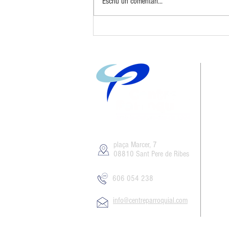
Escriu un comentari...
10 anys de Big Band Sitges
plaça Marcer, 7
08810 Sant Pere de Ribes
606 054 238
info@centreparroquial.com