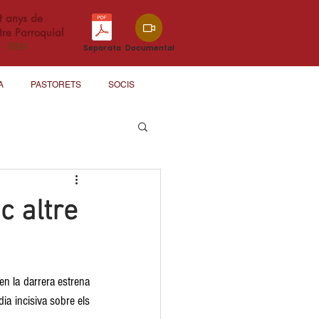
t anys de
re Parroquial
 - 2024
Separata
Documental
A
PASTORETS
SOCIS
c altre
n la darrera estrena 
ia incisiva sobre els 