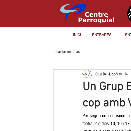
INICI
ENTRADES
L'EN
Todas las entradas
Grup Bell-Lloc
May 18
1 
Un Grup B
cop amb 
Per segon cop consecutiu aq
teatral, els dies 10, 16 i 