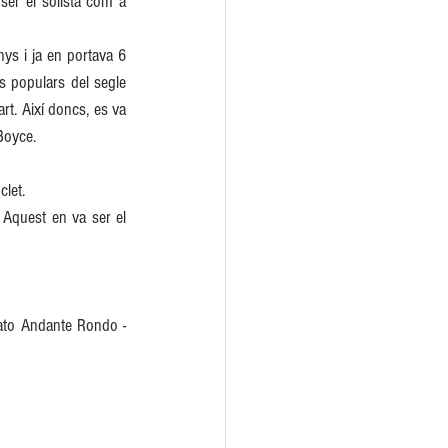
ser el solista com a 
ys i ja en portava 6 
 populars del segle 
t. Així doncs, es va 
 Boyce.
clet.
Aquest en va ser el 
ato Andante Rondo - 