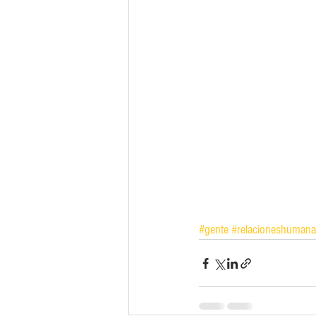
#gente
#relacioneshumana