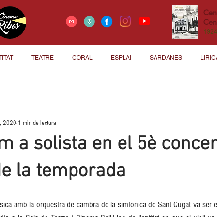
Cen
Cent
1924
TITAT
TEATRE
CORAL
ESPLAI
SARDANES
LIRIC
, 2020
1 min de lectura
om a solista en el 5è concer
de la temporada
ssica amb la orquestra de cambra de la simfónica de Sant Cugat va ser e