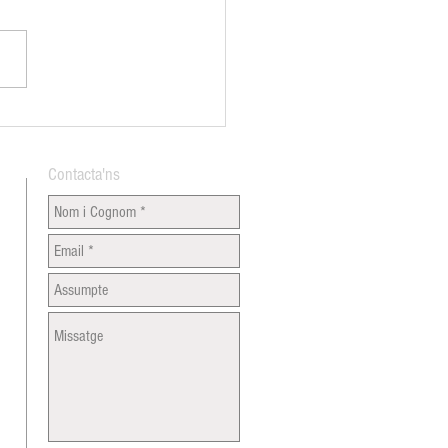
an Vespreig per donar la
nguda a l'estiu
Contacta'ns