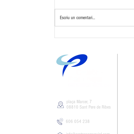
Escriu un comentari...
10 anys de Big Band Sitges
plaça Marcer, 7
08810 Sant Pere de Ribes
606 054 238