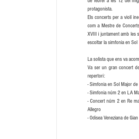
de febrer a les 12 del migd
protagonista.
Els concerts per a violí i
com a Mestre de Concerts 
XVIII i juntament amb les 
escoltar la simfonia en Sol 
La solista que ens va acomp
Va ser un gran concert de
repertori: 
- Simfonia en Sol Major de
- Simfonia núm 2 en LA Ma
- Concert núm 2 en Re maj
Allegro
- Odisea Veneziana de Gian 