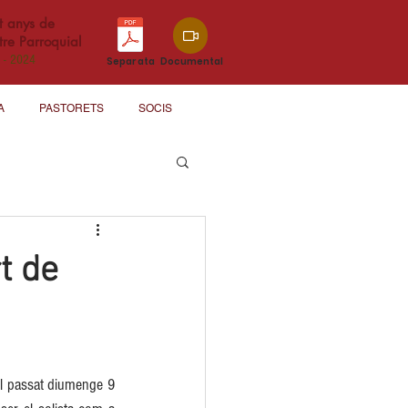
t anys de
re Parroquial
 - 2024
Separata
Documental
A
PASTORETS
SOCIS
t de
l passat diumenge 9 