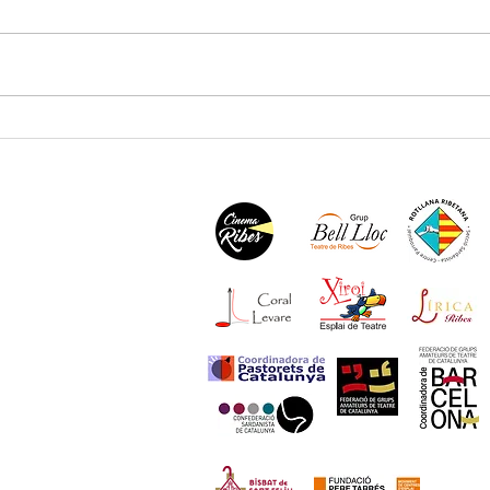
XXIX Campionat iguala els
Un gr
participants de 2025
benvi