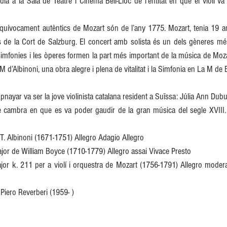
ia a la Sala de Teatre i Cinema Bell-Lloc de l'entitat en que el violí va 
nequívocament autèntics de Mozart són de l’any 1775. Mozart, tenia 19 an
de la Cort de Salzburg. El concert amb solista és un dels gèneres més
simfonies i les òperes formen la part més important de la música de Mozar
M d’Albinoni, una obra alegre i plena de vitalitat i la Simfonia en La M de
nayar va ser la jove violinista catalana resident a Suïssa: Júlia Ann Dubu
 cambra en que es va poder gaudir de la gran música del segle XVIII. 
 T. Albinoni (1671-1751) Allegro Adagio Allegro
jor de William Boyce (1710-1779) Allegro assai Vivace Presto
or k. 211 per a violí i orquestra de Mozart (1756-1791) Allegro moder
Piero Reverberi (1959- )