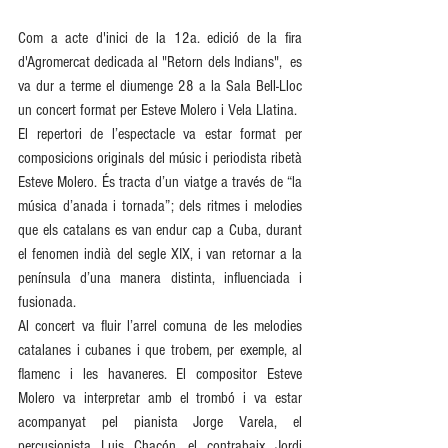
Com a acte d'inici de la 12a. edició de la fira 
d'Agromercat dedicada al "Retorn dels Indians",  es 
va dur a terme el diumenge 28 a la Sala Bell-Lloc 
un concert format per Esteve Molero i Vela Llatina.
El repertori de l’espectacle va estar format per 
composicions originals del músic i periodista ribetà 
Esteve Molero. És tracta d’un viatge a través de “la 
música d’anada i tornada”; dels ritmes i melodies 
que els catalans es van endur cap a Cuba, durant 
el fenomen indià del segle XIX, i van retornar a la 
península d’una manera distinta, influenciada i 
fusionada.
Al concert va fluir l’arrel comuna de les melodies 
catalanes i cubanes i que trobem, per exemple, al 
flamenc i les havaneres. El compositor Esteve 
Molero va interpretar amb el trombó i va estar 
acompanyat pel pianista Jorge Varela, el 
percusionista Luis Chacón, el contrabaix Jordi 