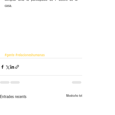
casa.
#gente
#relacioneshumanas
Mostra-ho tot
Entrades recents