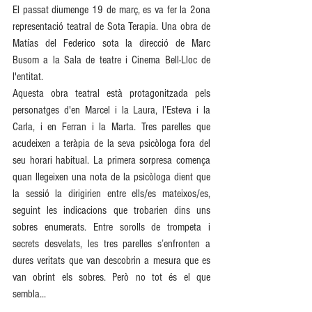
El passat diumenge 19 de març, es va fer la 2ona 
representació teatral de Sota Terapia. Una obra de 
Matías del Federico sota la direcció de Marc 
Busom a la Sala de teatre i Cinema Bell-Lloc de 
l'entitat.
Aquesta obra teatral està protagonitzada pels 
personatges d'en Marcel i la Laura, l’Esteva i la 
Carla, i en Ferran i la Marta. Tres parelles que 
acudeixen a teràpia de la seva psicòloga fora del 
seu horari habitual. La primera sorpresa comença 
quan llegeixen una nota de la psicòloga dient que 
la sessió la dirigirien entre ells/es mateixos/es, 
seguint les indicacions que trobarien dins uns 
sobres enumerats. Entre sorolls de trompeta i 
secrets desvelats, les tres parelles s’enfronten a 
dures veritats que van descobrin a mesura que es 
van obrint els sobres. Però no tot és el que 
sembla...