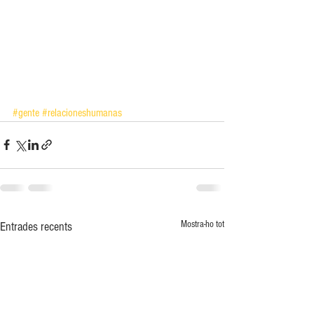
#gente
#relacioneshumanas
Mostra-ho tot
Entrades recents