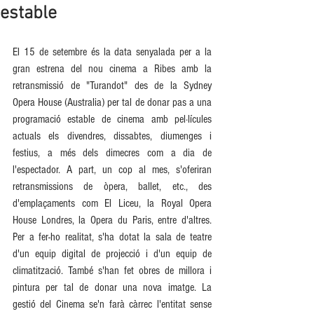
estable
El 15 de setembre és la data senyalada per a la 
gran estrena del nou cinema a Ribes amb la 
retransmissió de "Turandot" des de la Sydney 
Opera House (Australia) per tal de donar pas a una 
programació estable de cinema amb pel·lícules 
actuals els divendres, dissabtes, diumenges i 
festius, a més dels dimecres com a dia de 
l'espectador. A part, un cop al mes, s'oferiran 
retransmissions de òpera, ballet, etc., des 
d'emplaçaments com El Liceu, la Royal Opera 
House Londres, la Opera du Paris, entre d'altres. 
Per a fer-ho realitat, s'ha dotat la sala de teatre 
d'un equip digital de projecció i d'un equip de 
climatització. També s'han fet obres de millora i 
pintura per tal de donar una nova imatge. La 
gestió del Cinema se'n farà càrrec l'entitat sense 