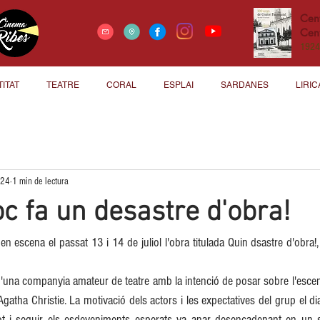
Cen
Cent
1924
TITAT
TEATRE
CORAL
ESPLAI
SARDANES
LIRIC
024
1 min de lectura
oc fa un desastre d'obra!
en escena el passat 13 i 14 de juliol l'obra titulada Quin dsastre d'obra!, d
d'una companyia amateur de teatre amb la intenció de posar sobre l'escena
atha Christie. La motivació dels actors i les expectatives del grup el dia 
tot i seguir els esdeveniments esperats va anar desencadenant en un 