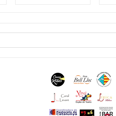
XXIX Campionat iguala els
Un gr
participants de 2025
benvi