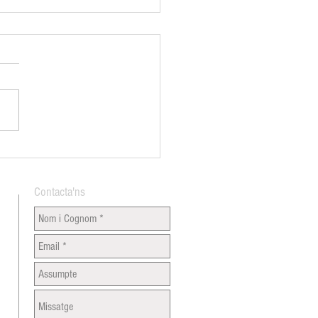
an Vespreig per donar la
nguda a l'estiu
Contacta'ns