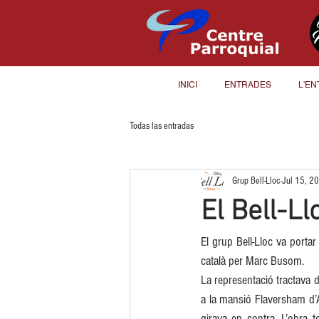
INICI
ENTRADES
L'EN
Todas las entradas
Grup Bell-Lloc
Jul 15, 2
El Bell-Ll
El grup Bell-Lloc va portar 
català per Marc Busom. 
La representació tractava 
a la mansió Flaversham d’Ag
girava en contra. L’obra 