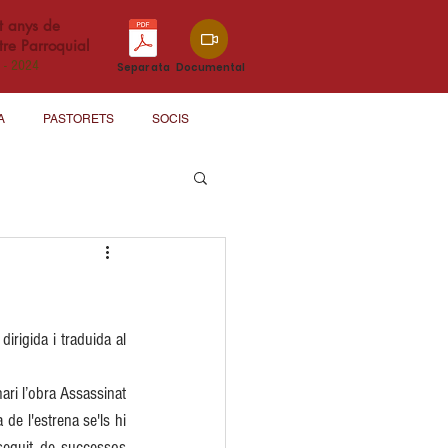
t anys de
re Parroquial
 - 2024
Separata
Documental
A
PASTORETS
SOCIS
irigida i traduida al 
ri l’obra Assassinat 
de l'estrena se'ls hi 
seguit de successos 